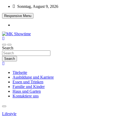
Skip
Sonntag, August 9, 2026
to
content
Responsive Menu
MK Showtime
Search
Search
Titelseite
Ausbildung und Karriere
Essen und Trinken
Familie und Kinder
Haus und Garten
Kontaktiere uns
Lifestyle